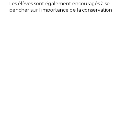
Les élèves sont également encouragés à se
pencher sur l'importance de la conservation
des documents historiques et sur le rôle des
archives et des musées dans la préservation des
récits liés à la censure en temps de guerre et à
son impact sur l'histoire du Canada.
Connaissances
acquises
Définir la censure et son rôle
pendant la Première Guerre
mondiale
Examiner comment les politiques